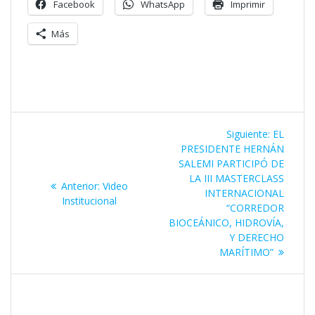
Facebook
WhatsApp
Imprimir
Más
Navegación
Siguiente
Siguiente:
EL
de
entrada:
PRESIDENTE HERNÁN
SALEMI PARTICIPÓ DE
entradas
LA III MASTERCLASS
Entrada
Anterior:
Video
INTERNACIONAL
anterior:
Institucional
“CORREDOR
BIOCEÁNICO, HIDROVÍA,
Y DERECHO
MARÍTIMO”