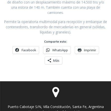
de diseño con un desplazamiento máximo de 14.500 tns y/o
una eslora de 140 m. También cuenta con una playa de
camiones.
Permite la operatoria multimodal para recepción y embarque de
contenedores, transbordo de mercaderías en general (sólidas,
líquidas y graneles).
Comparte esto:
Facebook
WhatsApp
Imprimir
Más
Puerto Cabotaje S/N, Villa Constitución, Santa Fe, Argentina